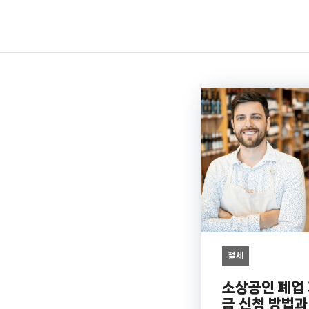
컨
텐
츠
로
건
너
뛰
기
절세
소상공인 폐업
금 신청 방법과