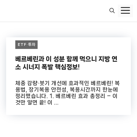
컨
텐
츠
로
건
너
ETF·투자
뛰
기
베르베린과 이 성분 함께 먹으니 지방 연
소 시너지 폭발 핵심정보!
체중 감량·붓기 개선에 효과적인 베르베린! 복
용법, 장기복용 안전성, 복용시간까지 한눈에
정리했습니다. 1. 베르베린 효과 총정리 – 이
것만 알면 끝! 이 ...