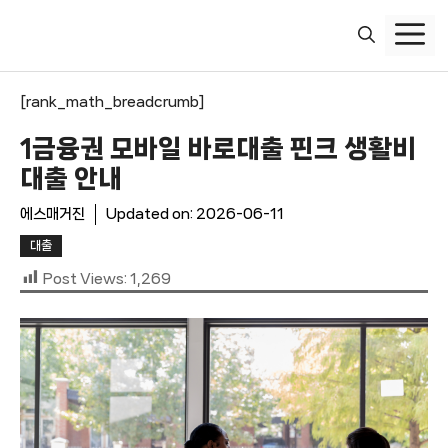
컨
텐
츠
로
[rank_math_breadcrumb]
건
너
1금융권 모바일 바로대출 핀크 생활비
뛰
대출 안내
기
에스매거진
Updated on:
2026-06-11
대출
Post Views:
1,269