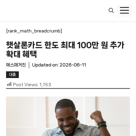
컨
텐
츠
로
[rank_math_breadcrumb]
건
너
햇살론카드 한도 최대 100만 원 추가
뛰
확대 혜택
기
에스매거진
Updated on:
2026-06-11
대출
Post Views:
1,153