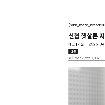
컨
텐
츠
로
[rank_math_breadcr
건
너
신협 햇살론 
뛰
기
에스매거진
2025-04
대출
Post Views:
1,032