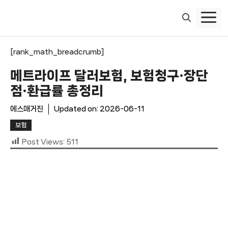
컨
텐
츠
로
[rank_math_breadcrumb]
건
너
메트라이프 달러보험, 보험청구·장단
뛰
점·환급률 총정리
기
에스매거진
Updated on:
2026-06-11
보험
Post Views:
511